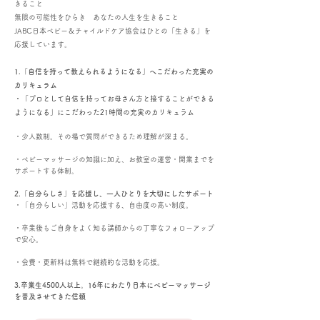
きること
無限の可能性をひらき
あなたの人生を生きること
JABC日本ベビー＆チャイルドケア協会は
ひとの「生きる」を
応援しています。
1.「自信を持って教えられるようになる」へこだわった充実の
カリキュラム
・「プロとして自信を持ってお母さん方と接することができる
ようになる」にこだわった21時間の充実のカリキュラム
・少人数制。その場で質問ができるため理解が深まる。
・ベビーマッサージの知識に加え、お教室の運営・開業までを
サポートする体制。
2.「自分らしさ」を応援し、一人ひとりを大切にしたサポート
・「自分らしい」活動を応援する、自由度の高い制度。
・卒業後もご自身をよく知る講師からの丁寧なフォローアップ
で安心。
・会費・更新料は無料で継続的な活動を応援。
3.卒業生4500人以上。16年にわたり日本にベビーマッサージ
を普及させてきた信頼