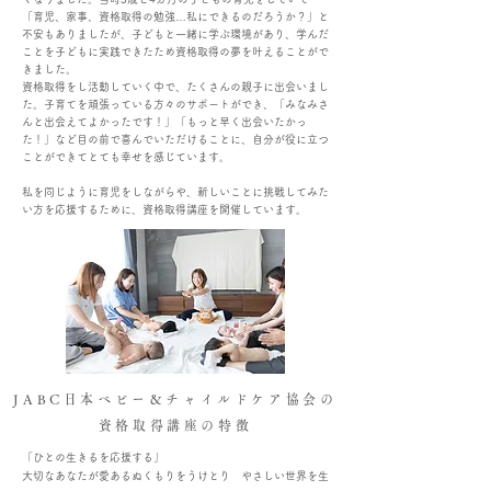
「育児、家事、資格取得の勉強…私にできるのだろうか？」と
不安もありましたが、子どもと一緒に学ぶ環境があり、学んだ
ことを子どもに実践できたため資格取得の夢を叶えることがで
きました。
資格取得をし活動していく中で、たくさんの親子に出会いまし
た。子育てを頑張っている方々のサポートができ、「みなみさ
んと出会えてよかったです！」「もっと早く出会いたかっ
た！」など目の前で喜んでいただけることに、自分が役に立つ
ことができてとても幸せを感じています。
​私を同じように育児をしながらや、新しいことに挑戦してみた
い方を応援するために、資格取得講座を開催しています。
JABC日本ベビー＆チャイルドケア協会の
​資格取得講座の特徴
「ひとの生きるを応援する」
大切なあなたが
愛あるぬくもりをうけとり
やさしい世界を生